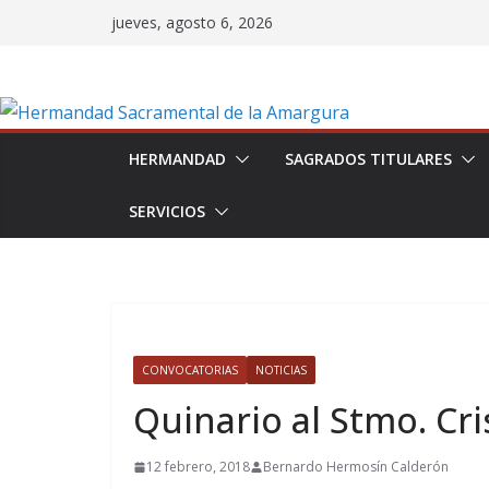
Saltar
jueves, agosto 6, 2026
al
contenido
HERMANDAD
SAGRADOS TITULARES
SERVICIOS
CONVOCATORIAS
NOTICIAS
Quinario al Stmo. Cr
12 febrero, 2018
Bernardo Hermosín Calderón