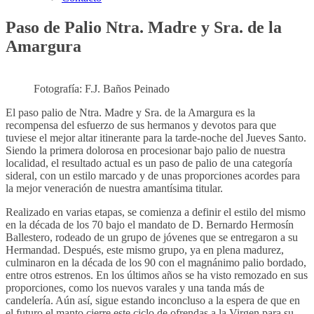
Paso de Palio Ntra. Madre y Sra. de la
Amargura
Fotografía: F.J. Baños Peinado
El paso palio de Ntra. Madre y Sra. de la Amargura es la
recompensa del esfuerzo de sus hermanos y devotos para que
tuviese el mejor altar itinerante para la tarde-noche del Jueves Santo.
Siendo la primera dolorosa en procesionar bajo palio de nuestra
localidad, el resultado actual es un paso de palio de una categoría
sideral, con un estilo marcado y de unas proporciones acordes para
la mejor veneración de nuestra amantísima titular.
Realizado en varias etapas, se comienza a definir el estilo del mismo
en la década de los 70 bajo el mandato de D. Bernardo Hermosín
Ballestero, rodeado de un grupo de jóvenes que se entregaron a su
Hermandad. Después, este mismo grupo, ya en plena madurez,
culminaron en la década de los 90 con el magnánimo palio bordado,
entre otros estrenos. En los últimos años se ha visto remozado en sus
proporciones, como los nuevos varales y una tanda más de
candelería. Aún así, sigue estando inconcluso a la espera de que en
el futuro el manto cierre este ciclo de ofrendas a la Virgen para su