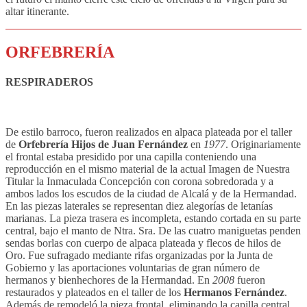
altar itinerante.
ORFEBRERÍA
RESPIRADEROS
De estilo barroco, fueron realizados en alpaca plateada por el taller
de
Orfebrería Hijos de Juan Fernández
en
1977
. Originariamente
el frontal estaba presidido por una capilla conteniendo una
reproducción en el mismo material de la actual Imagen de Nuestra
Titular la Inmaculada Concepción con corona sobredorada y a
ambos lados los escudos de la ciudad de Alcalá y de la Hermandad.
En las piezas laterales se representan diez alegorías de letanías
marianas. La pieza trasera es incompleta, estando cortada en su parte
central, bajo el manto de Ntra. Sra. De las cuatro maniguetas penden
sendas borlas con cuerpo de alpaca plateada y flecos de hilos de
Oro. Fue sufragado mediante rifas organizadas por la Junta de
Gobierno y las aportaciones voluntarias de gran número de
hermanos y bienhechores de la Hermandad. En
2008
fueron
restaurados y plateados en el taller de los
Hermanos Fernández
.
Además de remodeló la pieza frontal, eliminando la capilla central