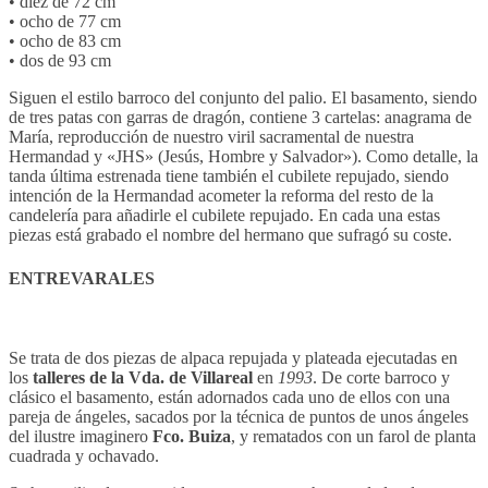
• diez de 72 cm
• ocho de 77 cm
• ocho de 83 cm
• dos de 93 cm
Siguen el estilo barroco del conjunto del palio. El basamento, siendo
de tres patas con garras de dragón, contiene 3 cartelas: anagrama de
María, reproducción de nuestro viril sacramental de nuestra
Hermandad y «JHS» (Jesús, Hombre y Salvador»). Como detalle, la
tanda última estrenada tiene también el cubilete repujado, siendo
intención de la Hermandad acometer la reforma del resto de la
candelería para añadirle el cubilete repujado. En cada una estas
piezas está grabado el nombre del hermano que sufragó su coste.
ENTREVARALES
Se trata de dos piezas de alpaca repujada y plateada ejecutadas en
los
talleres de la Vda. de Villareal
en
1993
. De corte barroco y
clásico el basamento, están adornados cada uno de ellos con una
pareja de ángeles, sacados por la técnica de puntos de unos ángeles
del ilustre imaginero
Fco. Buiza
, y rematados con un farol de planta
cuadrada y ochavado.