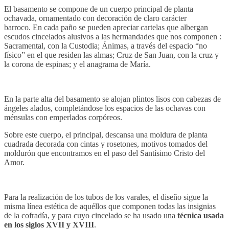
El basamento se compone de un cuerpo principal de planta
ochavada, ornamentado con decoración de claro carácter
barroco. En cada paño se pueden apreciar cartelas que albergan
escudos cincelados alusivos a las hermandades que nos componen :
Sacramental, con la Custodia; Ánimas, a través del espacio “no
físico” en el que residen las almas; Cruz de San Juan, con la cruz y
la corona de espinas; y el anagrama de María.
En la parte alta del basamento se alojan plintos lisos con cabezas de
ángeles alados, completándose los espacios de las ochavas con
ménsulas con emperlados corpóreos.
Sobre este cuerpo, el principal, descansa una moldura de planta
cuadrada decorada con cintas y rosetones, motivos tomados del
moldurón que encontramos en el paso del Santísimo Cristo del
Amor.
Para la realización de los tubos de los varales, el diseño sigue la
misma línea estética de aquéllos que componen todas las insignias
de la cofradía, y para cuyo cincelado se ha usado una
técnica usada
en los siglos XVII y XVIII
.