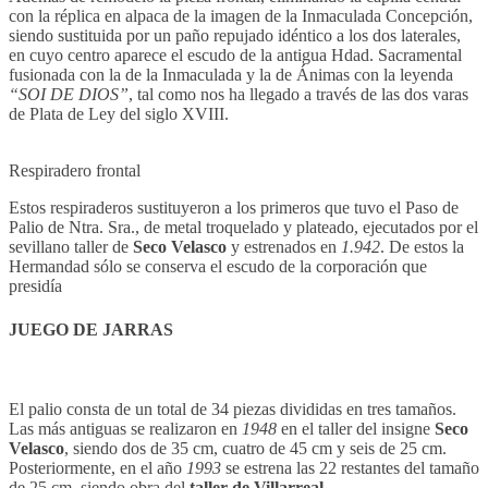
con la réplica en alpaca de la imagen de la Inmaculada Concepción,
siendo sustituida por un paño repujado idéntico a los dos laterales,
en cuyo centro aparece el escudo de la antigua Hdad. Sacramental
fusionada con la de la Inmaculada y la de Ánimas con la leyenda
“SOI DE DIOS”
, tal como nos ha llegado a través de las dos varas
de Plata de Ley del siglo XVIII.
Respiradero frontal
Estos respiraderos sustituyeron a los primeros que tuvo el Paso de
Palio de Ntra. Sra., de metal troquelado y plateado, ejecutados por el
sevillano taller de
Seco Velasco
y estrenados en
1.942
. De estos la
Hermandad sólo se conserva el escudo de la corporación que
presidía
JUEGO DE JARRAS
El palio consta de un total de 34 piezas divididas en tres tamaños.
Las más antiguas se realizaron en
1948
en el taller del insigne
Seco
Velasco
, siendo dos de 35 cm, cuatro de 45 cm y seis de 25 cm.
Posteriormente, en el año
1993
se estrena las 22 restantes del tamaño
de 25 cm, siendo obra del
taller de Villarreal
.