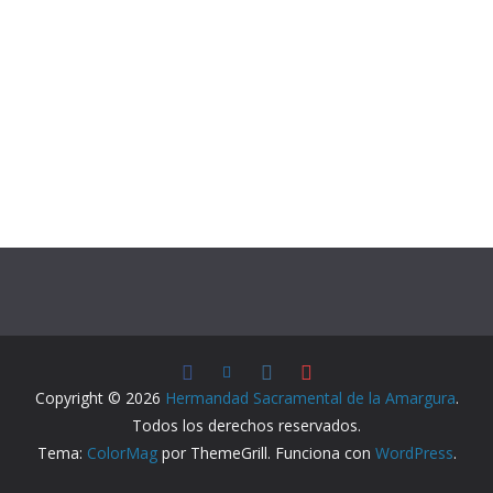
Copyright © 2026
Hermandad Sacramental de la Amargura
.
Todos los derechos reservados.
Tema:
ColorMag
por ThemeGrill. Funciona con
WordPress
.