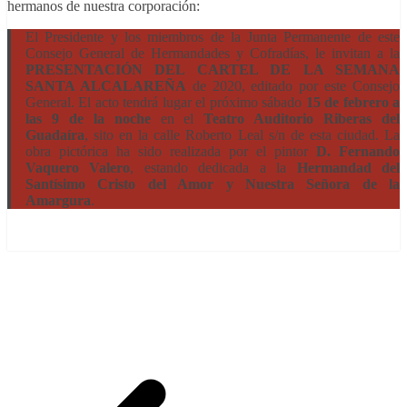
hermanos de nuestra corporación:
El Presidente y los miembros de la Junta Permanente de este
Consejo General de Hermandades y Cofradías, le invitan a la
PRESENTACIÓN DEL CARTEL DE LA SEMANA
SANTA ALCALAREÑA
de 2020, editado por este Consejo
General. El acto tendrá lugar el próximo sábado
15 de febrero a
las 9 de la noche
en el
Teatro Auditorio Riberas del
Guadaíra
, sito en la calle Roberto Leal s/n de esta ciudad. La
obra pictórica ha sido realizada por el pintor
D. Fernando
Vaquero Valero
, estando dedicada a la
Hermandad del
Santísimo Cristo del Amor y Nuestra Señora de la
Amargura
.