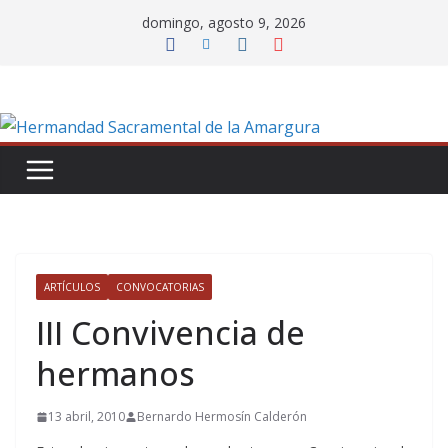
Saltar
domingo, agosto 9, 2026
al
contenido
ARTÍCULOS
CONVOCATORIAS
III Convivencia de
hermanos
13 abril, 2010
Bernardo Hermosín Calderón