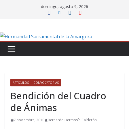
Saltar
domingo, agosto 9, 2026
al
contenido
ARTÍCULOS
CONVOCATORIAS
Bendición del Cuadro
de Ánimas
7 noviembre, 2010
Bernardo Hermosín Calderón