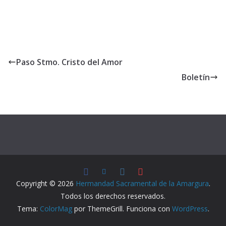
Paso Stmo. Cristo del Amor
Boletín
Copyright © 2026
Hermandad Sacramental de la Amargura
.
Todos los derechos reservados.
Tema:
ColorMag
por ThemeGrill. Funciona con
WordPress
.